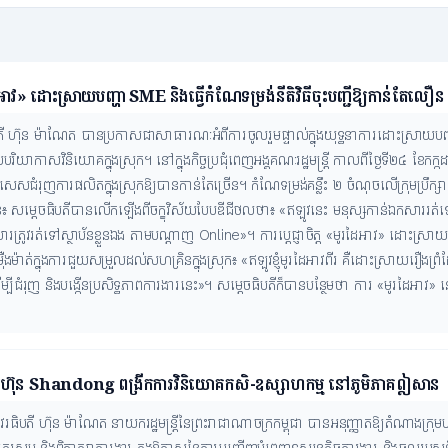
អាវ» ដោះស្រាយបញ្ហា SME និងធ្វើកំណែទម្រង់នីតិវិធីចុះបញ្ជីឱ្យកាន់តែលឿន
រធិបតី ហ៊ុន ម៉ាណែត បានប្រកាសជាសាធារណៈអំពីការចូលរួមផ្ទាល់ក្នុងយុទ្ធនាការដោះស្រ
យាកាសវិនិយោគក្នុងស្រុក។ នៅក្នុងកិច្ចប្រជុំពេញអង្គគណៈរដ្ឋមន្ត្រី កាលពីថ្ងៃទី២៤ ខែកក្កដា
ាពិសេសជំរុញការផលិតក្នុងស្រុកឱ្យបានកាន់តែច្រើន។ កំណែទម្រង់គន្លឹះ ២ ចំណុចលើក្រុមប្រឹក្ស
ន៖ សម្ដេចធិបតីបានលើកឡើងពីចក្ខុវិស័យបែបឌីជីថលថា៖ «ឥឡូវនេះ មនុស្សកាន់ឯកសាររត់ទៅរកស
រូវរត់ទៅស្ថាប័នខ្លួនឯង តាមបណ្ដាញ Online»។ ការប្ដេជ្ញាចិត្ត «មូរដៃអាវ» ដោះស្រា
ម៉ឺងម៉ាត់ក្នុងការជួយសម្រួលដល់សហគ្រិនក្នុងស្រុក៖ «ឥឡូវខ្ញុំមូរដៃអាវពីរ គឺដោះស្រា
ដើម្បីជំរុញ និងបង្កើនប្រសិទ្ធភាពការងារនេះ»។ សម្ដេចធិបតីក៏បានបន្ថែមថា ការ «មូរដៃអាវ»
ក្រុមហ៊ុន Shandong ពង្រីកការវិនិយោគកសិ-ឧស្សាហកម្ម នៅភូមិភាគឦសាន
វរធិបតី ហ៊ុន ម៉ាណែត នាយករដ្ឋមន្ត្រីនៃព្រះរាជាណាចក្រកម្ពុជា បានអនុញ្ញាតឱ្យតំណ