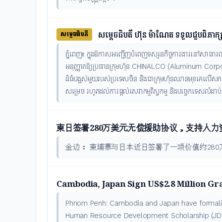
សម្តេចធិបតី ហ៊ុន ម៉ាណែត ទទួលជួបពិភ
សម្ដេចធិបតី
ភ្នំពេញ៖ ក្នុងឱកាសអញ្ជើញបំពេញទស្សនកិច្ចការងារនៅសាធារណរដ្
អនុញ្ញាតឱ្យប្រធានក្រុមហ៊ុន CHINALCO (Aluminum Corpo
ដ៏ធំបង្អស់មួយរបស់ប្រទេសចិន និងជាក្រុមហ៊ុនឈានមុខគេលើសកលល
សម្រេច រហូតដល់ការផ្តល់សេវាកម្មវិស្វកម្ម និងបច្ចេកទេសលំដាប់
柬日签署280万美元无偿援助协议，支持人
金边： 柬埔寨与日本近日签署了一项价值约280
Cambodia, Japan Sign US$2.8 Million 
Phnom Penh: Cambodia and Japan have formalise
Human Resource Development Scholarship (JDS) 