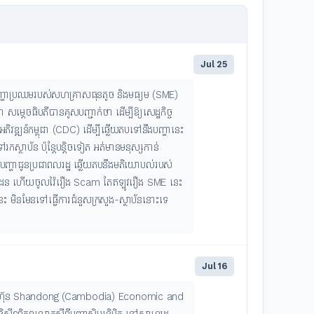
Jul 25
ាយបញ្ហាប្រឈមរបស់សហគ្រាសធុនតូច និងមធ្យម (SME)
 សម្ដេចធិបតីបានគូសបញ្ជាក់ថា ដើម្បីឱ្យសេដ្ឋកិច្ច
ាអភិវឌ្ឍន៍កម្ពុជា (CDC) ដើម្បីឆ្លើយតបទៅនឹងបញ្ហានេះ
្ថាប័ន ប៉ុន្តែបន្តិចទៀត អត់មានមនុស្សកាន់
យបញ្ហាជូនប្រជាពលរដ្ឋ ឆ្លើយតបនឹងមតិយោបល់របស់
យរឿងព្រំដែន ហើយចូលវ៉ៃរឿង Scam តែឥឡូវរឿង SME នេះ
 នេះ មិនមែនទៅធ្វើការជំនួសក្រសួង-ស្ថាប័ននោះទេ
Jul 16
ាងក្រុមហ៊ុន Shandong (Cambodia) Economic and