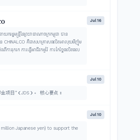
Jul 16
LCO
ករដ្ឋមន្ត្រីនៃព្រះរាជាណាចក្រកម្ពុជា បាន
រុមហ៊ុន CHINALCO គឺជាសហគ្រាសផលិតអាលុយមីញ៉ូម
ពីការរុករក ការធ្វើអាជីវកម្មរ៉ែ ការកែច្នៃផលិតផល
Jul 10
金项目”（JDS）。 核心要点：
Jul 10
million Japanese yen) to support the