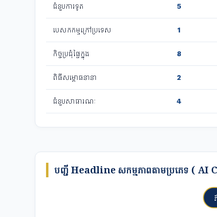
ជំនួបការទូត
5
បេសកកម្មក្រៅប្រទេស
1
កិច្ចប្រជុំផ្ទៃក្នុង
8
ពិធីសម្ពោធនានា
2
ជំនួបសាធារណៈ
4
បញ្ជី Headline សកម្មភាពតាមប្រភេទ (