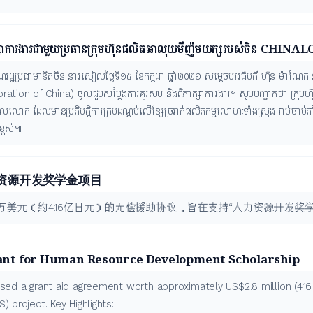
ាក្សាការងារជាមួយប្រធានក្រុមហ៊ុនផលិតអាលុយមីញ៉ូមយក្សរបស់ចិន CHINA
ឋប្រជាមានិតចិន នារសៀលថ្ងៃទី១៥ ខែកក្កដា ឆ្នាំ២០២៦ សម្តេចបវរធិបតី ហ៊ុន ម៉ាណែត នាយ
ration of China) ចូលជួបសម្តែងការគួរសម និងពិភាក្សាការងារ។ សូមបញ្ជាក់ថា ក្
ោក ដែលមានប្រតិបត្តិការគ្របដណ្តប់លើខ្សែច្រវាក់ផលិតកម្មលោហៈទាំងស្រុង រាប់ចាប់តាំង
ខ្ពស់៕
力资源开发奖学金项目
万美元（约4.16亿日元）的无偿援助协议，旨在支持“人力资源开发奖学
Grant for Human Resource Development Scholarship
d a grant aid agreement worth approximately US$2.8 million (416 
project. Key Highlights: