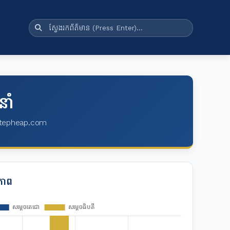
នាំ
nSantepheap.com
ភាព