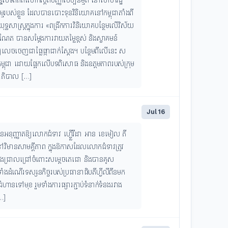
ទពិភពលោកស្តីពីបញ្ញាសិប្បនិម្មិត នៅសាហរដ្ឋ
កម្មរបស់ខ្លួន ដែលបានបោះទុនវិនិយោគនៅកម្ពុជាតាំងពី
ធសាស្ត្រក្នុងការ «ពង្រីកការវិនិយោគបន្ថែមលើវិស័យ
ណែត បានសម្តែងការវាយតម្លៃខ្ពស់ និងស្វាគមន៍
ឱ្យលេចចេញជាផ្លែផ្កាជាក់ស្តែង។ បន្ថែមពីលើនេះ ស
កម្ពុជា ដោយផ្អែកលើបទពិសោធ និងឧត្តមភាពរបស់ក្រុម
្ឋាភិបាល […]
Jul 16
ានអនុញ្ញាតឱ្យលោកជំទាវ ហ្វើ្លរីដា អាន ខេមៀល ភី
ៅវិមានសាមគ្គីភាព ក្នុងឱកាសដែលលោកជំទាវត្រូវ
ុណយ៉ាងជ្រាលជ្រៅចំពោះសម្តេចតេជោ និងបានគូស
 ទាំងដំណើរទស្សនកិច្ចរបស់ប្រធានាធិបតីហ្វីលីពីនមក
ំហានទៅមុខ រួមទាំងការផ្សារភ្ជាប់ទំនាក់ទំនងរវាង
…]