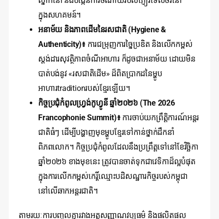
ស្នាក់នៅ និងបង្កើនការចំណាយរបស់ភ្ញៀវទេសចរនៅ
ក្នុងសហគមន៍។
អនាម័យ និងភាពដើមនៃរសជាតិ (Hygiene &
Authenticity)៖
ការជម្រុញការច្នៃប្រឌិត និងលើកកម្ពស់
ស្តង់ដារសុវត្ថិភាពចំណីអាហារ ក៏ដូចជាអនាម័យ ដោយមិន
បាត់បង់នូវ «រសជាតិដើម» ដ៏ពិតប្រាកដនៃម្ហូប
អាហារtraditionរបស់ខ្មែរឡើយ។
កិច្ចប្រជុំកំពូលហ្វ្រង់កូហ្វូនី ឆ្នាំ២០២៦ (The 2026
Francophonie Summit)៖
ការចាប់យកព្រឹត្តិការណ៍អន្តរ
ជាតិធំៗ ដើម្បីបង្ហាញមុខម្ហូបខ្មែរទៅកាន់ថ្នាក់ដឹកនាំ
ពិភពលោក។ កិច្ចប្រជុំកំពូលដែលនឹងប្រព្រឹត្តទៅនៅខែវិច្ឆិកា
ឆ្នាំ២០២៦ ខាងមុខនេះ ត្រូវបានចាត់ទុកជាវេទិកាដ៏ល្អបំផុត
ក្នុងការលើកកម្ពស់កេរ្តិ៍ឈ្មោះបដិសណ្ឋារកិច្ចរបស់កម្ពុជា
នៅលើឆាកអន្តរជាតិ។
តាមរយៈការបញ្ចូលគ្នារវាងអត្តសញ្ញាណវប្បធម៌ និងផលិតផល