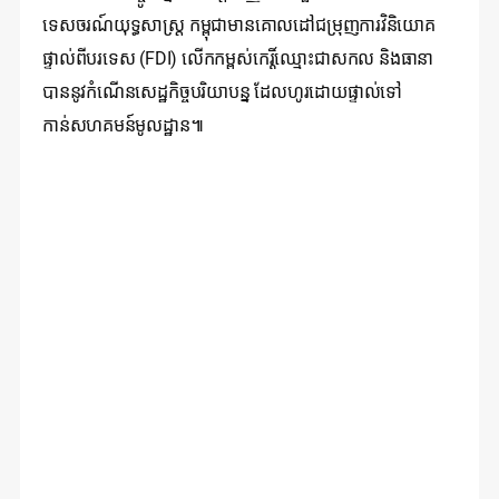
ទេសចរណ៍យុទ្ធសាស្ត្រ កម្ពុជាមានគោលដៅជម្រុញការវិនិយោគ
ផ្ទាល់ពីបរទេស (FDI) លើកកម្ពស់កេរ្តិ៍ឈ្មោះជាសកល និងធានា
បាននូវកំណើនសេដ្ឋកិច្ចបរិយាបន្ន ដែលហូរដោយផ្ទាល់ទៅ
កាន់សហគមន៍មូលដ្ឋាន៕