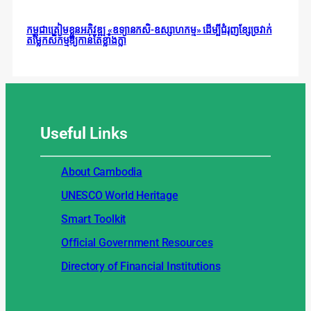
កម្ពុជាត្រៀមខ្លួនអភិវឌ្ឍ «ឧទ្យានកសិ-ឧស្សាហកម្ម» ដើម្បីជំរុញខ្សែច្រវាក់
តម្លៃកសិកម្មឱ្យកាន់តែខ្លាំងក្លា
Useful
Links
About Cambodia
UNESCO World Heritage
Smart Toolkit
Official Government Resources
Directory of Financial Institutions