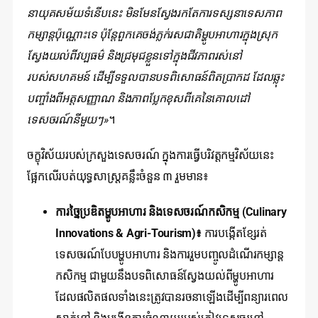
នាយុគសម័យទំនើបនេះ មិនមែនស្វែងរកតែការទស្សនាទេសភាព
កម្សាន្តប៉ុណ្ណោះទេ ប៉ុន្តែពួកគេចង់ភ្លក់រសជាតិម្ហូបអាហារក្នុងស្រុក
ស្វែងយល់ពីវប្បធម៌ និងជ្រមុជខ្លួនទៅក្នុងជីវភាពរស់នៅ
របស់សហគមន៍ ដើម្បីទទួលបានបទពិសោធន៍ពិតប្រាកដ ដែលឆ្លុះ
បញ្ចាំងពីអត្តសញ្ញាណ និងភាពប្លែកខុសពីគេនៃគោលដៅ
ទេសចរណ៍នីមួយៗ»
។
ចក្ខុវិស័យរបស់ក្រសួងទេសចរណ៍ ក្នុងការធ្វើបរិវត្តកម្មវិស័យនេះ
ផ្អែកលើរបត់យុទ្ធសាស្ត្រគន្លឹះចំនួន ៣ រួមមាន៖
ការច្នៃប្រឌិតម្ហូបអាហារ និងទេសចរណ៍កសិកម្ម (Culinary
Innovations & Agri-Tourism)៖
ការបង្កើតខ្សែរត់
ទេសចរណ៍បែបម្ហូបអាហារ និងការរួមបញ្ចូលដំណើរកម្សាន្ត
កសិកម្ម ជាមួយនឹងបទពិសោធន៍ស្វែងយល់ពីម្ហូបអាហារ
ដែលផលិតផលទាំងនេះត្រូវបានរចនាឡើងដើម្បីពន្យារពេល