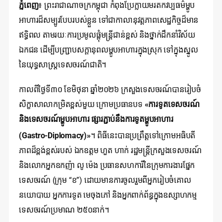
ភ្នំពេញ
៖ ព្រះរាជាណាចក្រកម្ពុជា កំពុងប្រែក្លាយមរតកវប្បធម៌ម្ហូប
អាហារដ៏សម្បូរបែបរបស់ខ្លួន ទៅជាកាលានុវត្តភាពសេដ្ឋកិច្ចដ៏មាន
ឥទ្ធិពល តាមរយៈការប្រមូលផ្តុំមន្ត្រីជាន់ខ្ពស់ និងថ្នាក់ដឹកនាំវិស័យ
ឯកជន ដើម្បីបញ្ជ្រាបសក្តានុពលម្ហូបអាហារក្នុងស្រុក ទៅក្នុងស្នូល
នៃយុទ្ធសាស្ត្រទេសចរណ៍ជាតិ។
កាលពីថ្ងៃទី៣០ ខែមិថុនា ឆ្នាំ២០២៦ ក្រសួងទេសចរណ៍បានរៀបចំ
សិក្ខាសាលាកម្រិតខ្ពស់មួយ ក្រោមប្រធានបទ
«ការទូតទេសចរណ៍
និងទេសចរណ៍ម្ហូបអាហារ ផ្សារភ្ជាប់នឹងការទូតម្ហូបអាហារ
(Gastro-Diplomacy)»
។
ពិធីនេះបានប្រព្រឹត្តទៅក្រោមអធិបតី
ភាពដ៏ខ្ពង់ខ្ពស់របស់ ឯកឧត្តម ហួត ហាក់ រដ្ឋមន្ត្រីក្រសួងទេសចរណ៍
និងលោកអ្នកឧកញ៉ា លូ ម៉េង ប្រធានសហការីនៃក្រុមការងារផ្នែក
ទេសចរណ៍ (ក្រុម “ខ”) ដោយមានការចូលរួមពីអ្នករៀបចំគោល
នយោបាយ អ្នកការទូត មេចុងភៅ និងអ្នកពាក់ព័ន្ធក្នុងឧស្សាហកម្ម
ទេសចរណ៍ប្រមាណ ២៥០នាក់។