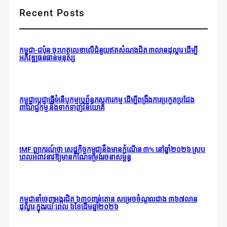
Recent Posts
កម្ពុជា-ជប៉ុន ចុះហត្ថលេខាលើជំនួយឥតសំណងជិត ៣លានដុល្លារ ដើម្បី
អភិវឌ្ឍធនធានមនុស្ស
កម្ពុជាប្តេជ្ញាធ្វើទំនើបកម្មប្រព័ន្ធភស្តុភារកម្ម ដើម្បីពង្រឹងការប្រកួតប្រជែង
ពាណិជ្ជកម្ម និងទាក់ទាញវិនិយោគ
IMF ព្យាករណ៍ថា សេដ្ឋកិច្ចកម្ពុជានឹងមានកំណើន ៣% នៅឆ្នាំ២០២៦ ស្រប
ពេលអំពាវនាវឱ្យមានកំណែទម្រង់រចនាសម្ព័ន្ធ
កម្ពុជានាំចេញអង្ករជិត ៦៣០ពាន់តោន សម្រេចចំណូលជាង ៣៦៧លាន
ដុល្លារ ក្នុងរយៈពេល ៦ខែដើមឆ្នាំ២០២៦