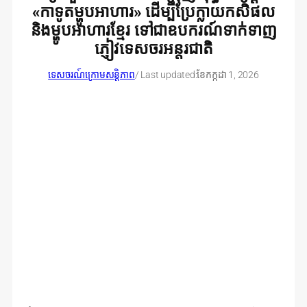
«កាទូតម្ហូបអាហារ» ដើម្បីប្រែក្លាយកសិផល
និងម្ហូបអាហារខ្មែរ ទៅជាឧបករណ៍ទាក់ទាញ
ភ្ញៀវទេសចរអន្តរជាតិ
ទេសចរណ៍ក្រោមសន្តិភាព
/ Last updated:
ខែ​កក្កដា 1, 2026