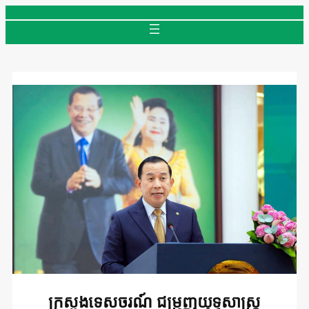
Skip
to
content
ក្រសួងទេសចរណ៍ ជម្រុញយុទ្ធសាស្ត្រ