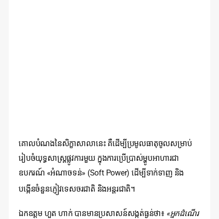
គោលបំណងនៃសិក្ខាសាលានេះ គឺដើម្បីប្រមូលធាតុចូលសម្រាប់
រៀបចំយុទ្ធសាស្ត្រផ្លូវការមួយ ក្នុងការប្រើប្រាស់ម្ហូបអាហារជា
ឧបករណ៍ «អំណាចទន់» (Soft Power) ដើម្បីទាក់ទាញ និង
បង្កើនចំនួនភ្ញៀវទេសចរជាតិ និងអន្តរជាតិ។
ឯកឧត្តម ហួត ហាក់ បានមានប្រសាសន៍សង្កត់ធ្ងន់ថា៖
«អ្នកដំណើរ